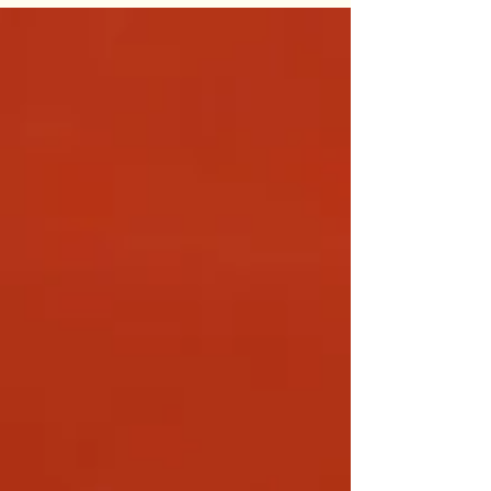
lançado dia 24 de Outubro as 19h no
Auditório da Reitoria da UFC. Todos estão
convidados para fazer parte deste momento
tão importante para a história do Movimento
Prece! Instagram