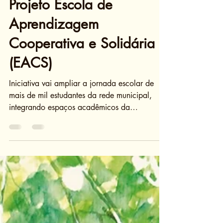
Projeto Escola de
Aprendizagem
Cooperativa e Solidária
(EACS)
Iniciativa vai ampliar a jornada escolar de
mais de mil estudantes da rede municipal,
integrando espaços acadêmicos da
universidade à educação básica Momento da
assinatura do convênio - Foto: Vicktor
Braga/ufcinforma Ontem (18), o Centro de
Convivência da Universidade Federal do
Ceará (UFC) sediou a solenidade de
lançamento do Projeto Escola de
Aprendizagem Cooperativa e Solidária
(EACS). A iniciativa é fruto da parceria entre