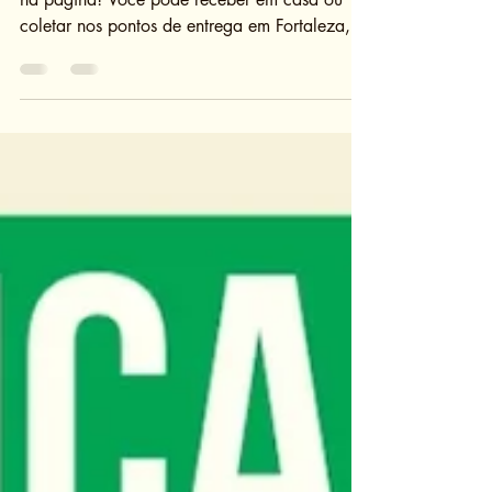
O Livro do PRECE está à venda online, aqui
na página! Você pode receber em casa ou
coletar nos pontos de entrega em Fortaleza,
Pentecoste ou Cipó. Valor e Formas de
Entrega: ​ Valor do livro: R$ 80,00 ​ 💌 Taxas
de entrega: ​ 📍 Gratuito - Retirada gratuita
disponível em Fortaleza, Pentecoste ou Cipó.
🏍️ R$ 10,00 — entrega em Fortaleza (via
motoboy) 📦 R$ 25,00 — entrega pelos
Correios (fora de Fortaleza) ​ 💳 Formas de
Pagamento ​ 🔹 PIX: Chave:
03973676000150 Titular: In