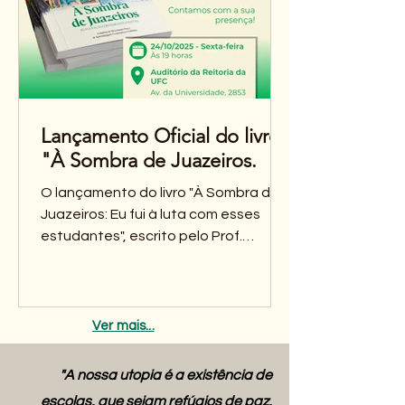
Lançamento Oficial do livro
"À Sombra de Juazeiros.
O lançamento do livro "À Sombra de
Juazeiros: Eu fui à luta com esses
estudantes", escrito pelo Prof.
Manoel Andrade Neto, será lançado
dia 24 de Outubro as 19h no Auditório
da Reitoria da UFC. Todos estão
convidados para fazer parte deste
Ver mais...
momento tão importante para a
história do Movimento Prece!
"A nossa utopia é a existência de
Instagram
escolas, que sejam refúgios de paz,