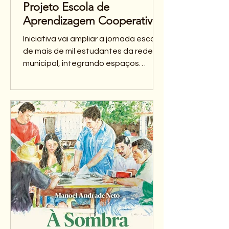
Projeto Escola de
Aprendizagem Cooperativa
e Solidária (EACS)
Iniciativa vai ampliar a jornada escolar
de mais de mil estudantes da rede
municipal, integrando espaços
acadêmicos da universidade à
educação básica Momento da
assinatura do convênio - Foto:
Vicktor Braga/ufcinforma Ontem (18),
o Centro de Convivência da
Universidade Federal do Ceará (UFC)
sediou a solenidade de lançamento
do Projeto Escola de Aprendizagem
Cooperativa e Solidária (EACS). A
iniciativa é fruto da parceria entre a
UFC e a Secretaria Municipal da
Educação (SME),