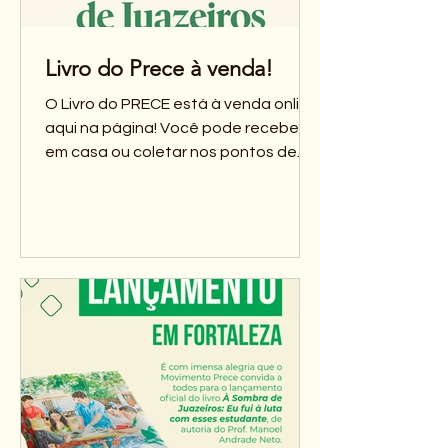
Livro do Prece à venda!
O Livro do PRECE está à venda online,
aqui na página! Você pode receber
em casa ou coletar nos pontos de
entrega em Fortaleza, Pentecoste
ou Cipó. Valor e Formas de Entrega: ​
Valor do livro: R$ 80,00 ​ 💌 Taxas de
entrega: ​ 📍 Gratuito - Retirada
gratuita disponível em Fortaleza,
Pentecoste ou Cipó. 🏍️ R$ 10,00 —
entrega em Fortaleza (via motoboy)
📦 R$ 25,00 — entrega pelos Correios
(fora de Fortaleza) ​ 💳 Formas de
Pagamento ​ 🔹 PIX: Chave:
03973676000150 Titular: In