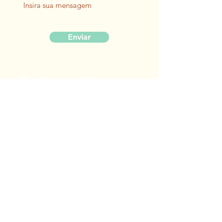
Enviar
Redes sociais
Movimento PRECE
Cidade do PRECE
EEEP Alan Pinho Tabosa
Escola da Cidade do PRECE
Outros contatos
(85) 99164-6288