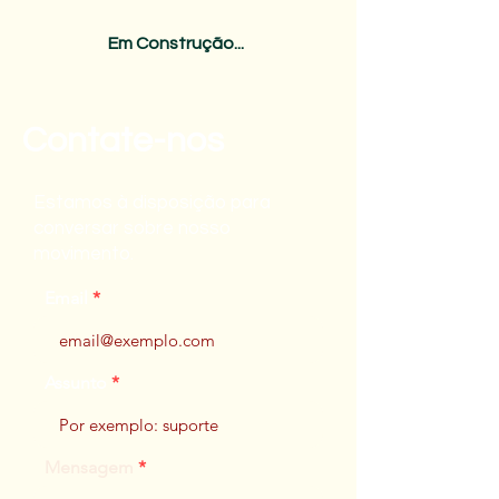
Em Construção...
Contate-nos
Estamos à disposição para
conversar sobre nosso
movimento.
Email
Assunto
Mensagem