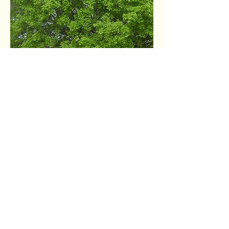
TESTETE
STE
TESTEMUNHOS
Contate-nos
Estamos à disposição para
conversar sobre nosso
movimento.
Email